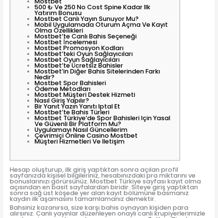
Mostbet
500 ₺ Ve 250 No Cost Spine Kadar Ilk
Yatırım Bonusu
Mostbet Canlı Yayın Sunuyor Mu?
Mobil Uygulamada Oturum Açma Ve Kayıt
Olma Özellikleri
Mostbet’te Canlı Bahis Seçeneği
Mostbet İncelemesi
Mostbet Promosyon Kodları
Mostbet’teki Oyun Sağlayıcıları
Mostbet Oyun Sağlayıcıları
Mostbet’te Ücretsiz Bahisler
Mostbet’in Diğer Bahis Sitelerinden Farkı
Nedir?
Mostbet Spor Bahisleri
Ödeme Metodları
Mostbet Müşteri Destek Hizmeti
Nasıl Giriş Yapılır?
Bir Yanıt Yazın Yanıtı Iptal Et
Mostbet’te Bahis Türleri
Mostbet Türkiye’de Spor Bahisleri Için Yasal
Ve Güvenli Bir Platform Mu?
Uygulamayı Nasıl Güncellerim
Çevrimiçi Online Casino Mostbet
Müşteri Hizmetleri Ve Iletişim
Hesap oluşturup, ilk giriş yaptıktan sonra açılan profil
sayfanızda kişisel bilgileriniz, hesabınızdaki pra miktarını ve
bonuslarınızı görürsünüz. Mostbet Türkiye sayfası kayıt olma
açısından en basit sayfalardan biridir. Siteye giriş yaptıktan
sonra sağ üst köşede yer alan kayıt bölümüne basmanız
kaydın ilk aşamasını tamamlamanız demektir.
Bahsiniz kazanırsa, size karşı bahis oynayan kişiden para
alırsınız. Canlı yayınlar düzenleyen onaylı canlı krupiyerlerimizle