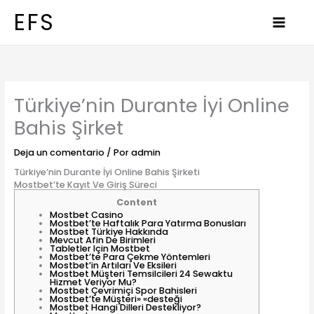
Ir
al
EFS
contenido
Türkiye’nin Durante İyi Online
Bahis Şirket
Deja un comentario
/ Por
admin
Türkiye’nin Durante İyi Online Bahis Şirketi
Mostbet’te Kayıt Ve Giriş Süreci
Content
Mostbet Casino
Mostbet’te Haftalık Para Yatırma Bonusları
Mostbet Türkiye Hakkında
Mevcut Afin De Birimleri
Tabletler Için Mostbet
Mostbet’te Para Çekme Yöntemleri
Mostbet’in Artıları Ve Eksileri
Mostbet Müşteri Temsilcileri 24 Sewaktu
Hizmet Veriyor Mu?
Mostbet Çevrimiçi Spor Bahisleri
Mostbet’te Müşteri» «desteği
Mostbet Hangi Dilleri Destekliyor?