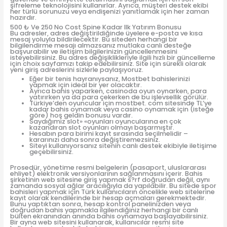
şifreleme teknolojisini kullanırlar. Ayrıca, müşteri destek ekibi
her türlü sorunuzu veya endişenizi yanıtlamak için her zaman
hazırdır.
500 ₺ Ve 250 No Cost Spine Kadar Ilk Yatırım Bonusu
Bu adresler, adres değiştirildiğinde üyelere e-posta ve kısa
mesaj yoluyla bildirilecektir. Bu siteden herhangi bir
bilgilendirme mesajı almazsanız mutlaka canlı desteğe
başvurabilir ve iletişim bilgilerinizin güncellenmesini
isteyebilirsiniz. Bu adres değişiklikleriyle ilgili hızlı bir güncelleme
için choix sayfamızı takip edebilirsiniz. Site için sürekli olarak
yeni giriş adreslerini sizlerle paylaşıyoruz.
Eğer bir tenis hayranıysanız, Mostbet bahislerinizi
yapmak için ideal bir yer olacaktır.
Ayrıca bahis yaparken, casinoda oyun oynarken, para
yatırırken ya da para çekerken de bu işlevsellik görülür.
Türkiye’den oyuncular için mostbet. com sitesinde TL’ye
kadar bahis oynamak veya casino oynamak için (isteğe
göre) hoş geldin bonusu vardır.
Saydığımız slot» «oyunları oyuncularına en çok
kazandıran slot oyunları olmayı başarmıştır.
Hesabın para birimi kayıt sırasında seçilmelidir –
kararınızı daha sonra değiştiremezsiniz.
Siteyi kullanıyorsanız sitenin canlı destek ekibiyle iletişime
geçebilirsiniz.
Prosedür, yönetime resmi belgelerin (pasaport, uluslararası
ehliyet) elektronik versiyonlarının sağlanmasını içerir. Bahis
şirketinin web sitesine giriş yapmak s?rf doğrudan değil, aynı
zamanda sosyal ağlar aracılığıyla da yapılabilir. Bu sitede spor
bahisleri yapmak için Türk kullanıcıların öncelikle web sitelerine
kayıt olarak kendilerinde bir hesap açmaları gerekmektedir.
Bunu yaptıktan sonra, hesap kontrol panelinizden veya
doğrudan bahis yapmakla ilgilendiğiniz herhangi bir canlı
bülten ekranından anında bahis oynamaya başlayabilirsiniz.
Bir ayna web sitesini kullanarak, kullanıcılar resmi site