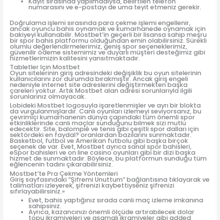
Kayıt sırasında yapılmadıysa, belirtilen telefon
numarasını ve e-postayı de uma teyit etmeniz gerekir.
Doğrulama işlemi sırasında para çekme işlemi engellenir,
ancak oyuncu bahis oynamak ve kumarhanede oynamak için
bakiyeyi kullanabilir. Mostbet’in geçerli bir lisansa sahip meşru
bir spor bahis platformu olduğundan emin olabilirsiniz. Sürekli
olumlu değerlendirmelerimiz, geniş spor seçeneklerimiz,
güvenilir ödeme sistemimiz ve duyarlı müşteri desteğimiz gibi
hizmetlerimizin kalitesini yansıtmaktadır.
Tabletler Için Mostbet
Oyun sitelerinin giriş adresindeki değişiklik bu oyun sitelerinin
kullanıcılarını zor durumda bırakmıştır. Ancak giriş engeli
nedeniyle internet site adreslerini değiştirmekten başka
çareleri yoktur. Artık Mostbet alan adresi sorunlarıyla ilgili
sorunlarınız olmayacak.
Lobideki Mostbet logosuyla işaretlenmişler ve ayrı bir blokta
da vurgulanmışlardır. Canlı oyunları izlemeyi seviyorsanız, bu
çevrimiçi kumarhanenin dünya çapındaki tüm önemli spor
etkinliklerinde canlı maçlar sunduğunu bilmek sizi mutlu
edecektir. Site, balompié ve tenis gibi çeşitli spor dalları için
sektördeki en faydal? oranlardan bazılarını sunmaktadır.
Basketbol, ​​futbol ve Amerikan futbolu gibi başka birçok
seçenek de var. Evet, Mostbet ayrıca sanal spor bahisleri,
eSpor bahisleri ve on line casino oyunları gibi bir dizi başka
hizmet de sunmaktadır. Böylece, bu platformun sunduğu tüm
eğlencenin tadını çıkarabilirsiniz.
Mostbet’te Pra Çekme Yöntemleri
Giriş sayfasındaki “Şifremi Unuttum” bağlantısına tıklayarak ve
talimatları izleyerek, şifrenizi kaybettiyseniz şifrenizi
sıfırlayabilirsiniz.»
Evet, bahis yaptığınız sırada canlı maç izleme imkanına
sahipsiniz.
Ayrıca, kazancınızı önemli ölçüde artırabilecek dolar
topu ikramiyeleri ve aşamalı ikramiyeler gibi added