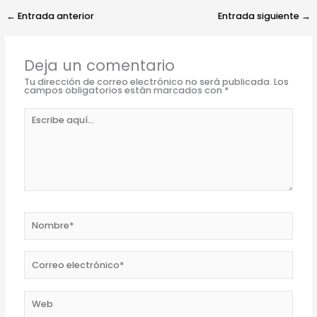
←
Entrada anterior
Entrada siguiente
→
Deja un comentario
Tu dirección de correo electrónico no será publicada.
Los
campos obligatorios están marcados con
*
Escribe
aquí...
Nombre*
Correo
electrónico*
Web