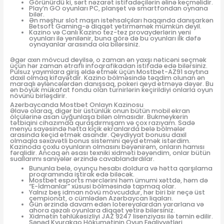
Görünürdü ki, sərt nəzarət istifadəçilərin əlinə keçməlidir.
Play’n GO oyunları PC, planşet və smartfondan oynana
bilər.
Ən məşhur slot maşın istehsalçıları haqqında danışarkən
Betsoft Gaming-ə diqqət yetirməmək mümkün deyil.
Kazino və Canlı Kazino tez-tez provayderlərin yeni
oyunları ilə yenilənir, buna görə də bu oyunları ilk dəfə
oynayanlar arasında ola bilərsiniz.
Əgər axın mövcud deyilsə, o zaman ən yaxşı nəticəni seçmək
üçün hər zaman ətraflı infoqrafikadan istifadə edə bilərsiniz.
Pulsuz yayımlara giriş əldə etmək üçün Mostbet-AZ91 saytına
daxil olmaq kifayətdir. Kazino bölməsində təqdim olunan ən
maraqlı əyləncələrdən danışsaq, pokeri qeyd etməyə dəyər. Bu
ən böyük mükafat fondu olan turnirlərin keçirildiyi onlarla oyun
növünü birləşdirir.
Azerbaycanda Mostbet Onlayn Kazinosu
Əlavə olaraq, digər bir üstünlük onun bütün mobil ekran
ölçülərinə asan uyğunlaşa bilən olmasıdır. Bukmeykerin
tətbiqini cihazımda quraşdırmışam və çox razıyam. Sadə
menyu sayəsində hətta kiçik ekranlarda belə bölmələr
arasında keçid etmək asandır. Qeydiyyat bonusu daxil
olmaqla səxavətli bonus sistemini qeyd etmək istərdim.
Kazinoda çoxlu oyunların olmasını bəyənirəm, onların hamısı
fərqlidir. Ancaq ən əsası texniki xidməti bəyəndim, onlar bütün
suallarımı saniyələr ərzində cavablandırdılar.
Bununla belə, oyunçu hesabı doldura və hətta qarşılama
proqramında iştirak edə biləcək.
Mostbet esports mərclərini həm ümumi xəttdə, həm də
“E-İdmanlar” xüsusi bölməsində tapmaq olar.
Yalnız beş idman növü mövcuddur, hər biri bir neçə üst
çempionat, o cümlədən Azərbaycan liqaları.
Gün ərzində davam edən lotereyalardan yararlana və
ahora qəzalı oyunlara diqqət yetirə bilərsiniz.
Xidmətin təhlükəsizliyi JAZ 9247 lisenziyası ilə təmin edilir.
Sənəd Kyurakao Hökumətinin Oyun Fəaliyyətləri