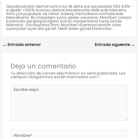
Qeydiyyatdan dərhal sonra siz ilk dəfə pul qoyduqda 550 AZN-
ə qədər +100% bonusu dərhal hesabınızda əldə edə bilərsiniz.
Kimi çox populyar və rahat ödəniş metodlarını istifadə edə
biləcəksiniz. Bu məqaləni sona qədər oxusanız, Mostbet onlayn
kazinoda qarşılaşacağınız bütün məqamlarla tanış landa
bilərsiniz. Gördüyünüz kimi, Mostbet Azərbaycandan olan
oyunçular üçün əla şərait təklif edən gözəl kazinodur.
←
Entrada anterior
Entrada siguiente
→
Deja un comentario
Tu dirección de correo electrónico no será publicada.
Los
campos obligatorios están marcados con
*
Escribe
aquí...
Nombre*