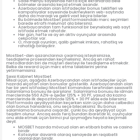
Sadə menyu sayəsində hətta kiçik ekranlarda belə
bölmələr arasında keçid etmək asandır.
Azərbaycandan olan istifadəçilər bonus təklifləri və
kampaniyalar sayəsində bukmeykerin veb-saytında
daha da maraqlı və gəlirli vaxt keçirə bilərlər.
Bu bölmədə Mostbet platformasındakı mərc seçimləri
barədə ətraflı məlumat ala bilərsiniz.
Azərbaycandan tam funksional bir beynəlxalq veb sayt
istifadə etmək rahatdır.
Hər gün, həftə və ay ən aktiv oyunçular arasında
cekpotlar var.
O, maraqlı oyunları, qalib gəlmək imkanı, rahatlıq və
rahatlığı birləşdirir.
Mostbet-dən qazanclarınızı çıxarmaq istəyirsinizsə,
təsdiqləmə prosesindən keçməlisiniz. Ancaq ən rahat
metodlardan biri də müştəri dəstəyi ilə təsdiqləmə etməkdir.
Bəlkə də reward üçün mərc etmə tələblərini yerinə
yetirməmisiniz.
Şəxsi Kabinet Mostbet
Misal üçün, aşağıda Azərbaycandan olan istifadəçilər üçün
hazırda əlçatan olan bonuslar göstərilib. Azərbaycandan olan
hər bir yeni istifadəçi Mostbet komandası tərəfindən səxavətli
Salamlama bonusu ilə qarşılanır. Salamlama bonusu ilə idman
mərclərində 550 AZN-ə qədər 125% + 30 PF, yaxud da kazino
mərclərində ilk depozitinizdə 125% + 30 PF əldə edə bilərsiniz.
Platformada qeydiyyatdan keçərkən sizin üçün daha cəlbedici
olan bonus hansıdırsa, onu seçə biləcəksiniz. Bu bonus
salamlama bonusuna oxşardır, çünki bu da qeydiyyat üçün
təqdim olunur. Ancaq əsas fərq bundan ibarətdir ki, oyunçular
onu əldə etmək üçün birinci pul qoymağını həyata keçirməli
deyil.
MOSBET hazırda mövcud olan ən etibarlı bahis və casino
biridir.
Katsayılar davamlı olaraq sənayedə ən rəqabətli
olanlardan biridir.