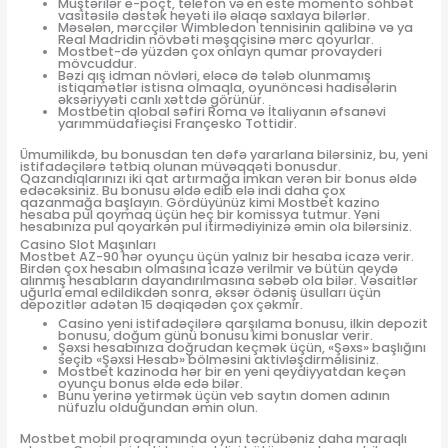
Müştərilər e-poçt, telefon və en este momento söhbət
vasitəsilə dəstək heyəti ilə əlaqə saxlaya bilərlər.
Məsələn, mərcçilər Wimbledon tennisinin qalibinə və ya
Real Madridin növbəti məşqçisinə mərc qoyurlar.
Mostbet-də yüzdən çox onlayn qumar provayderi
mövcuddur.
Bəzi qış idman növləri, eləcə də tələb olunmamış
istiqamətlər istisna olmaqla, oyunöncəsi hadisələrin
əksəriyyəti canlı xəttdə görünür.
Mostbetin qlobal səfiri Roma və İtaliyanın əfsanəvi
yarımmüdafiəçisi Françesko Tottidir.
Ümumilikdə, bu bonusdan ten dəfə yararlana bilərsiniz, bu, yeni
istifadəçilərə tətbiq olunan müvəqqəti bonusdur.
Qazandıqlarınızı iki qat artırmağa imkan verən bir bonus əldə
edəcəksiniz. Bu bonusu əldə edib elə indi daha çox
qazanmağa başlayın. Gördüyünüz kimi Mostbet kazino
hesaba pul qoymaq üçün heç bir komissya tutmur. Yəni
hesabınıza pul qoyarkən pul itirmədiyinizə əmin ola bilərsiniz.
Casino Slot Maşınları
Mostbet AZ-90 hər oyunçu üçün yalnız bir hesaba icazə verir.
Birdən çox hesabın olmasına icazə verilmir və bütün qeydə
alınmış hesabların dayandırılmasına səbəb ola bilər. Vəsaitlər
uğurla emal edildikdən sonra, əksər ödəniş üsulları üçün
depozitlər adətən 15 dəqiqədən çox çəkmir.
Casino yeni istifadəçilərə qarşılama bonusu, ilkin depozit
bonusu, doğum günü bonusu kimi bonuslar verir.
Şəxsi hesabınıza doğrudan keçmək üçün, «Şəxs» başlığını
seçib «Şəxsi Hesab» bölməsini aktivləşdirməlisiniz.
Mostbet kazinoda hər bir en yeni qeydiyyatdan keçən
oyunçu bonus əldə edə bilər.
Bunu yerinə yetirmək üçün veb saytın domen adının
nüfuzlu olduğundan əmin olun.
Mostbet mobil proqramında oyun təcrübəniz daha maraqlı