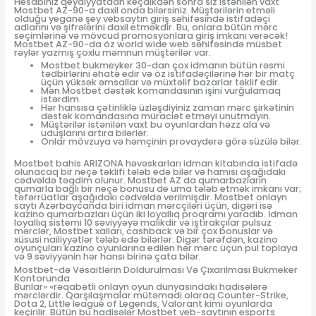
Hesabınız qeydiyyatdan keçdikdən sonra siz istənilən vaxt
Mostbet AZ-90-a daxil onda bilərsiniz. Müştərilərin etməli
olduğu yeganə şey vebsaytın giriş səhifəsində istifadəçi
adlarını və şifrələrini daxil etməkdir. Bu, onlara bütün mərc
seçimlərinə və mövcud promosyonlara giriş imkanı verəcək!
Mostbet AZ-90-da öz world wide web səhifəsində müsbət
rəylər yazmış çoxlu məmnun müştərilər var.
Mostbet bukmeyker 30-dan çox idmanın bütün rəsmi
tədbirlərini əhatə edir və öz istifadəçilərinə hər bir matç
üçün yüksək əmsallar və müxtəlif bazarlar təklif edir.
Mən Mostbet dəstək komandasının işini vurğulamaq
istərdim.
Hər hansısa çətinliklə üzləşdiyiniz zaman mərc şirkətinin
dəstək komandasına müraciət etməyi unutmayın.
Müştərilər istənilən vaxt bu oyunlardan həzz ala və
uduşlarını artıra bilərlər.
Onlar mövzuya və həmçinin provayderə görə süzülə bilər.
Mostbet bahis ARIZONA həvəskarları idman kitabında istifadə
olunacaq bir neçə təklifi tələb edə bilər və hamısı aşağıdakı
cədvəldə təqdim olunur. Mostbet AZ da qumarbazların
qumarla bağlı bir neçə bonusu de uma tələb etmək imkanı var;
təfərrüatlar aşağıdakı cədvəldə verilmişdir. Mostbet onlayn
saytı Azərbaycanda biri idman mərcçiləri üçün, digəri isə
kazino qumarbazları üçün iki loyallıq proqramı yaradıb. İdman
loyallıq sistemi 10 səviyyəyə malikdir və iştirakçılar pulsuz
mərclər, Mostbet xalları, cashback və bir çox bonuslar və
xüsusi nailiyyətlər tələb edə bilərlər. Digər tərəfdən, kazino
oyunçuları kazino oyunlarına edilən hər mərc üçün pul toplaya
və 9 səviyyənin hər hansı birinə çata bilər.
Mostbet-də Vəsaitlərin Doldurulması Və Çıxarılması Bukmeker
Kontorunda
Bunlar» «rəqabətli onlayn oyun dünyasındakı hadisələrə
mərclərdir. Qarşılaşmalar mütəmadi olaraq Counter-Strike,
Dota 2, Little league of Legends, Valorant kimi oyunlarda
keçirilir. Bütün bu hadisələr Mostbet veb-saytının esports