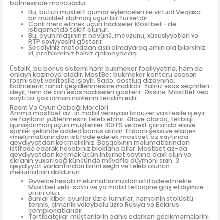
bölməsində mövcuddur.
Bu, bütün müxtəlif qumar əyləncələri ilə virtual Veqasa
bir müddət dalmaq üçün bir fürsətdir.
Canlı mərc etmək üçün hadisələr Mostbet –də
istiqamətdə təklif olunur.
Bu, oyun maşınının növünü, mövzunu, xüsusiyyətləri və
RTP səviyyəsini göstərir.
Seçdiyiniz metoddan asılı olmayaraq əmin ola bilərsiniz
ki, probleminiz həlsiz qalmayacaq.
Üstəlik, bu bonus sistemi həm bukmeker fəaliyyətinə, həm də
onlayn kazinoya aiddir. MostBet bukmeker kontoru əsasən
rəsmi sayt vasitəsilə işləyir. Sadə, dostluq dizaynına,
bölmələrin rahat çeşidlənməsinə malikdir. Yalnız əsas seçimləri
deyil, həm də cari əsas hadisələri göstərir. Əksinə, MostBet veb
saytı bir çox idman növlərini təqdim edir.
Rəsm Və Oyun Qabağı Mərcləri
Amma mostbet az-ın mobil versiyası brauzer vasitəsilə işləyir
və faylların yüklənməsini tələb etmir. Əlavə olaraq, tətbiqi
quraşdırmaq üçün müştərilər 100 FS və bəxt çarxında əlavə
spinlər şəklində added bonus alırlar. Etibarlı şəxsi və əlaqə»
«məlumatlarından istifadə edərək mostbet az saytında
qeydiyyatdan keçməlisiniz. Başqasının məlumatlarından
istifadə edərək hesabınız bloklana bilər. Mostbet az-da
qeydiyyatdan keçmək üçün internet saytına daxil olun və
ekranın yuxarı sağ küncündə müvafiq düyməni sıxın. 3
qeydiyyat variantından birini seçin və tələb olunan
məlumatları doldurun.
Əvvəlcə hesab məlumatlarınızdan istifadə etməklə
Mostbet veb-saytı və ya mobil tətbiqinə giriş etdiyinizə
əmin olun.
Bunlar kiber oyunlar üzrə turnirlər, həmçinin stolüstü
tennis, çimərlik voleybolu üzrə Rusiya və Belarus
çempionatlarıdır.
Tərtibatçılar müştərilərin bahis edərkən gecikməmələrini