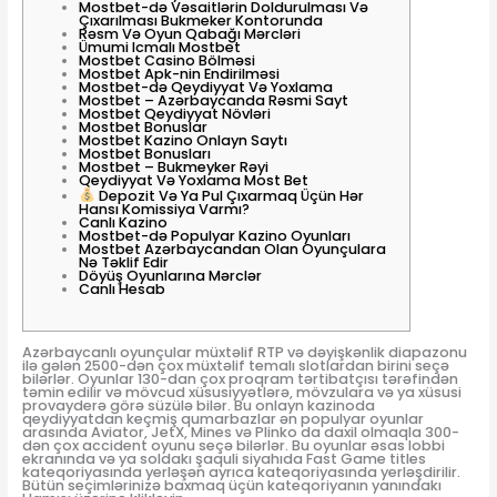
Mostbet-də Vəsaitlərin Doldurulması Və
Çıxarılması Bukmeker Kontorunda
Rəsm Və Oyun Qabağı Mərcləri
Ümumi Icmalı Mostbet
Mostbet Casino Bölməsi
Mostbet Apk-nin Endirilməsi
Mostbet-də Qeydiyyat Və Yoxlama
Mostbet – Azərbaycanda Rəsmi Sayt
Mostbet Qeydiyyat Növləri
Mostbet Bonuslar
Mostbet Kazino Onlayn Saytı
Mostbet Bonusları
Mostbet – Bukmeyker Rəyi
Qeydiyyat Və Yoxlama Most Bet
Depozit Və Ya Pul Çıxarmaq Üçün Hər
Hansı Komissiya Varmı?
Canlı Kazino
Mostbet-də Populyar Kazino Oyunları
Mostbet Azərbaycandan Olan Oyunçulara
Nə Təklif Edir
Döyüş Oyunlarına Mərclər
Canlı Hesab
Azərbaycanlı oyunçular müxtəlif RTP və dəyişkənlik diapazonu
ilə gələn 2500-dən çox müxtəlif temalı slotlardan birini seçə
bilərlər. Oyunlar 130-dan çox proqram tərtibatçısı tərəfindən
təmin edilir və mövcud xüsusiyyətlərə, mövzulara və ya xüsusi
provayderə görə süzülə bilər. Bu onlayn kazinoda
qeydiyyatdan keçmiş qumarbazlar ən populyar oyunlar
arasında Aviator, JetX, Mines və Plinko da daxil olmaqla 300-
dən çox accident oyunu seçə bilərlər. Bu oyunlar əsas lobbi
ekranında və ya soldakı şaquli siyahıda Fast Game titles
kateqoriyasında yerləşən ayrıca kateqoriyasında yerləşdirilir.
Bütün seçimlərinizə baxmaq üçün kateqoriyanın yanındakı