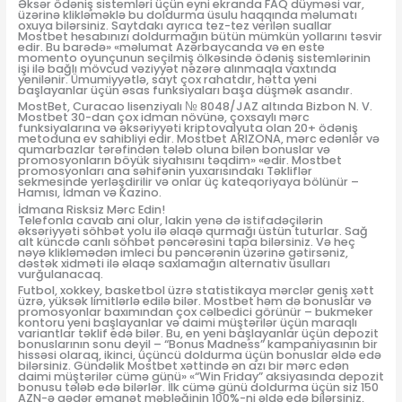
Əksər ödəniş sistemləri üçün eyni ekranda FAQ düyməsi var,
üzərinə klikləməklə bu doldurma üsulu haqqında məlumatı
oxuya bilərsiniz. Saytdakı ayrıca tez-tez verilən suallar
Mostbet hesabınızı doldurmağın bütün mümkün yollarını təsvir
edir. Bu barədə» «məlumat Azərbaycanda və en este
momento oyunçunun seçilmiş ölkəsində ödəniş sistemlərinin
işi ilə bağlı mövcud vəziyyət nəzərə alınmaqla vaxtında
yenilənir. Ümumiyyətlə, sayt çox rahatdır, hətta yeni
başlayanlar üçün əsas funksiyaları başa düşmək asandır.
MostBet, Curacao lisenziyalı № 8048/JAZ altında Bizbon N. V.
Mostbet 30-dan çox idman növünə, çoxsaylı mərc
funksiyalarına və əksəriyyəti kriptovalyuta olan 20+ ödəniş
metoduna ev sahibliyi edir. Mostbet ARIZONA, mərc edənlər və
qumarbazlar tərəfindən tələb oluna bilən bonuslar və
promosyonların böyük siyahısını təqdim» «edir. Mostbet
promosyonları ana səhifənin yuxarısındakı Təkliflər
sekmesinde yerləşdirilir və onlar üç kateqoriyaya bölünür –
Hamısı, İdman və Kazino.
İdmana Risksiz Mərc Edin!
Telefonla cavab ani olur, lakin yenə də istifadəçilərin
əksəriyyəti söhbət yolu ilə əlaqə qurmağı üstün tuturlar. Sağ
alt küncdə canlı söhbət pəncərəsini tapa bilərsiniz. Və heç
nəyə klikləmədən imleci bu pəncərənin üzərinə gətirsəniz,
dəstək xidməti ilə əlaqə saxlamağın alternativ üsulları
vurğulanacaq.
Futbol, ​​xokkey, basketbol üzrə statistikaya mərclər geniş xətt
üzrə, yüksək limitlərlə edilə bilər. Mostbet həm də bonuslar və
promosyonlar baxımından çox cəlbedici görünür – bukmeker
kontoru yeni başlayanlar və daimi müştərilər üçün maraqlı
variantlar təklif edə bilər. Bu, en yeni başlayanlar üçün depozit
bonuslarının sonu deyil – “Bonus Madness” kampaniyasının bir
hissəsi olaraq, ikinci, üçüncü doldurma üçün bonuslar əldə edə
bilərsiniz. Gündəlik Mostbet xəttində ən azı bir mərc edən
daimi müştərilər cümə günü» «“Win ​​​​Friday” aksiyasında depozit
bonusu tələb edə bilərlər. İlk cümə günü doldurma üçün siz 150
AZN-ə qədər əmanət məbləğinin 100%-ni əldə edə bilərsiniz,