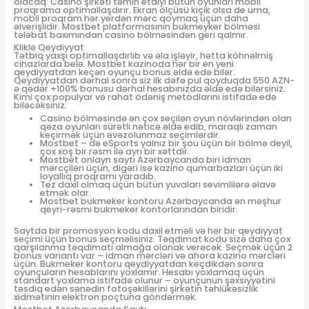
olacaq. Casino şirkəti təmin etdiyi bütün oyunları mobil
proqrama optimallaşdırır. Ekran ölçüsü kiçik olsa de uma,
mobil proqram hər yerdən mərc qoymaq üçün daha
əlverişlidir. Mostbet platformasının bukmeyker bölməsi
tələbat baxımından casino bölməsindən geri qalmır.
Kliklə Qeydiyyat
Tətbiq yaxşı optimallaşdırlıb və əla işləyir, hətta köhnəlmiş
cihazlarda belə. Mostbet kazinoda hər bir en yeni
qeydiyyatdan keçən oyunçu bonus əldə edə bilər.
Qeydiyyatdan dərhal sonra siz ilk dəfə pul qoyduqda 550 AZN-
ə qədər +100% bonusu dərhal hesabınızda əldə edə bilərsiniz.
Kimi çox populyar və rahat ödəniş metodlarını istifadə edə
biləcəksiniz.
Casino bölməsində ən çox seçilən oyun növlərindən olan
qəza oyunları sürətli nəticə əldə edib, maraqlı zaman
keçirmək üçün əvəzolunmaz seçimlərdir.
Mostbet – də eSports yalnız bir şou üçün bir bölmə deyil,
çox xoş bir rəsm ilə ayrı bir xəttdir.
Mostbet onlayn saytı Azərbaycanda biri idman
mərcçiləri üçün, digəri isə kazino qumarbazları üçün iki
loyallıq proqramı yaradıb.
Tez daxil olmaq üçün bütün yuvaları sevimlilərə əlavə
etmək olar.
Mostbet bukmeker kontoru Azərbaycanda ən məşhur
qeyri-rəsmi bukmeker kontorlarından biridir.
Saytda bir promosyon kodu daxil etməli və hər bir qeydiyyat
seçimi üçün bonus seçməlisiniz. Təqdimat kodu sizə daha çox
qarşılanma təqdimatı almağa olanak verəcək. Seçmək üçün 2
bonus variantı var – idman mərcləri və ahora kazino mərcləri
üçün. Bukmeker kontoru qeydiyyatdan keçdikdən sonra
oyunçuların hesablarını yoxlamır. Hesabı yoxlamaq üçün
standart yoxlama istifadə olunur – oyunçunun şəxsiyyətini
təsdiq edən sənədin fotoşəkillərini şirkətin təhlükəsizlik
xidmətinin elektron poçtuna göndərmək.