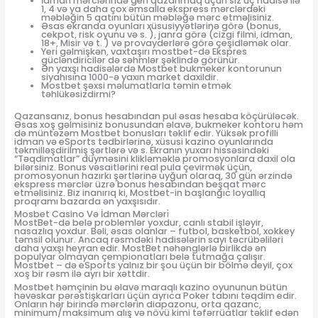
İdman mərclərində geri qazanmaq üçün siz üç hadisə ilə
1, 4 və ya daha çox əmsalla ekspress mərclərdəki
məbləğin 5 qatını bütün məbləğə mərc etməlisiniz.
Əsas ekranda oyunları xüsusiyyətlərinə görə (bonus,
cekpot, risk oyunu və s. ), janra görə (cizgi filmi, idman,
18+, Misir və t. ) və provayderlərə görə çeşidləmək olar.
Yeri gəlmişkən, vaxtaşırı mostbet-də Ekspres
gücləndiricilər də səhmlər şəklində görünür.
Ən yaxşı hadisələrdə Mostbet bukmeker kontorunun
siyahısına 1000-ə yaxın market daxildir.
Mostbet şəxsi məlumatlarla təmin etmək
təhlükəsizdirmi?
Qazansanız, bonus hesabından pul əsas hesaba köçürüləcək.
Əsas xoş gəlmisiniz bonusundan əlavə, bukmeker kontoru həm
də müntəzəm Mostbet bonusları təklif edir. Yüksək profilli
idman və eSports tədbirlərinə, xüsusi kazino oyunlarında
təkmilləşdirilmiş şərtlərə və s. Ekranın yuxarı hissəsindəki
“Təqdimatlar” düyməsini klikləməklə promosyonlara daxil ola
bilərsiniz. Bonus vəsaitlərini real pula çevirmək üçün,
promosyonun hazırkı şərtlərinə uyğun olaraq, 30 gün ərzində
ekspress mərclər üzrə bonus hesabından beşqat mərc
etməlisiniz. Biz inanırıq ki, Mostbet-in başlanğıc loyallıq
proqramı bazarda ən yaxşısıdır.
Mosbet Casino Və İdman Mərcləri̇
MostBet-də belə problemlər yoxdur, canlı stabil işləyir,
nasazlıq yoxdur. Bəli, əsas olanlar – futbol, basketbol, xokkey
təmsil olunur. Ancaq rəsmdəki hadisələrin sayı təcrübəliləri
daha yaxşı heyran edir. MostBet nəhənglərlə birlikdə ən
populyar olmayan çempionatları belə tutmağa çalışır.
Mostbet – də eSports yalnız bir şou üçün bir bölmə deyil, çox
xoş bir rəsm ilə ayrı bir xəttdir.
Mostbet həmçinin bu əlavə maraqlı kazino oyununun bütün
həvəskar pərəstişkarları üçün ayrıca Poker tabını təqdim edir.
Onların hər birində mərclərin diapazonu, orta qazanc,
minimum/maksimum alış və növü kimi təfərrüatlar təklif edən