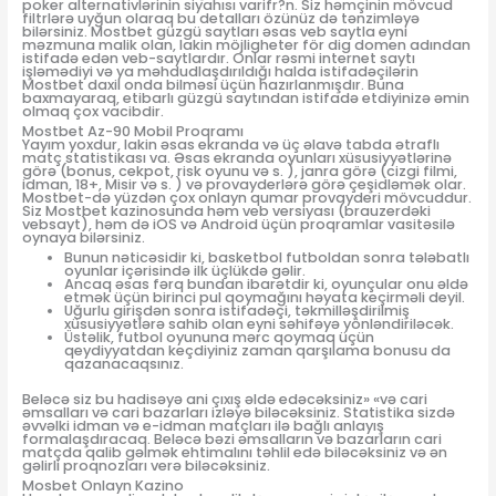
poker alternativlərinin siyahısı varifr?n. Siz həmçinin mövcud
filtrlərə uyğun olaraq bu detalları özünüz də tənzimləyə
bilərsiniz. Mostbet güzgü saytları əsas veb saytla eyni
məzmuna malik olan, lakin möjligheter för dig domen adından
istifadə edən veb-saytlardır. Onlar rəsmi internet saytı
işləmədiyi və ya məhdudlaşdırıldığı halda istifadəçilərin
Mostbet daxil onda bilməsi üçün hazırlanmışdır. Buna
baxmayaraq, etibarlı güzgü saytından istifadə etdiyinizə əmin
olmaq çox vacibdir.
Mostbet Az-90 Mobil Proqramı
Yayım yoxdur, lakin əsas ekranda və üç əlavə tabda ətraflı
matç statistikası va. Əsas ekranda oyunları xüsusiyyətlərinə
görə (bonus, cekpot, risk oyunu və s. ), janra görə (cizgi filmi,
idman, 18+, Misir və s. ) və provayderlərə görə çeşidləmək olar.
Mostbet-də yüzdən çox onlayn qumar provayderi mövcuddur.
Siz Mostbet kazinosunda həm veb versiyası (brauzerdəki
vebsayt), həm də iOS və Android üçün proqramlar vasitəsilə
oynaya bilərsiniz.
Bunun nəticəsidir ki, basketbol futboldan sonra tələbatlı
oyunlar içərisində ilk üçlükdə gəlir.
Ancaq əsas fərq bundan ibarətdir ki, oyunçular onu əldə
etmək üçün birinci pul qoymağını həyata keçirməli deyil.
Uğurlu girişdən sonra istifadəçi, təkmilləşdirilmiş
xüsusiyyətlərə sahib olan eyni səhifəyə yönləndiriləcək.
Üstəlik, futbol oyununa mərc qoymaq üçün
qeydiyyatdan keçdiyiniz zaman qarşılama bonusu da
qazanacaqsınız.
Beləcə siz bu hadisəyə ani çıxış əldə edəcəksiniz» «və cari
əmsalları və cari bazarları izləyə biləcəksiniz. Statistika sizdə
əvvəlki idman və e-idman matçları ilə bağlı anlayış
formalaşdıracaq. Beləcə bəzi əmsalların və bazarların cari
matçda qalib gəlmək ehtimalını təhlil edə biləcəksiniz və ən
gəlirli proqnozları verə biləcəksiniz.
Mosbet Onlayn Kazino