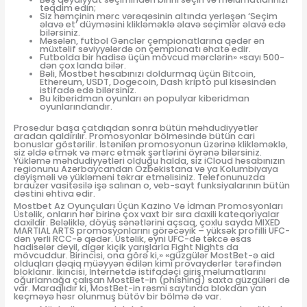
təqdim edin;
Siz həmçinin mərc vərəqəsinin altında yerləşən ‘Seçim
əlavə et’ düyməsini klikləməklə əlavə seçimlər əlavə edə
bilərsiniz.
Məsələn, futbol Gənclər çempionatlarına qədər ən
müxtəlif səviyyələrdə on çempionatı əhatə edir.
Futbolda bir hadisə üçün mövcud mərclərin» «sayı 500-
dən çox landa bilər.
Bəli, Mostbet hesabınızı doldurmaq üçün Bitcoin,
Ethereum, USDT, Dogecoin, Dash kripto pul kisəsindən
istifadə edə bilərsiniz.
Bu kiberidman oyunları ən populyar kiberidman
oyunlarındandır.
Prosedur başa çatdıqdan sonra bütün məhdudiyyətlər
aradan qaldırılır. Promosyonlar bölməsində bütün cari
bonuslar göstərilir. İstənilən promosyonun üzərinə klikləməklə,
siz əldə etmək və mərc etmək şərtlərini öyrənə bilərsiniz.
Yükləmə məhdudiyyətləri olduğu halda, siz iCloud hesabınızın
regionunu Azərbaycandan Özbəkistana və ya Kolumbiyaya
dəyişməli və yükləməni təkrar etməlisiniz. Telefonunuzda
brauzer vasitəsilə işə salınan o, veb-sayt funksiyalarının bütün
dəstini ehtiva edir.
Mostbet Az Oyunçuları Üçün Kazino Və İdman Promosyonları
Üstəlik, onların hər birinə çox vaxt bir sıra daxili kateqoriyalar
daxildir. Beləliklə, döyüş sənətlərini açsaq, çoxlu sayda MIXED
MARTIAL ARTS promosyonlarını görəcəyik – yüksək profilli UFC-
dən yerli RCC-ə qədər. Üstəlik, eyni UFC-də təkcə əsas
hadisələr deyil, digər kiçik yarışlarla Fight Nights da
mövcuddur. Birincisi, ona görə ki,» «güzgülər MostBet-ə aid
olduqları dəqiq müəyyən edilən kimi provayderlər tərəfindən
bloklanır. İkincisi, İnternetdə istifadəçi giriş məlumatlarını
oğurlamağa çalışan MostBet-in (phishing) saxta güzgüləri də
var. Maraqlıdır ki, MostBet-in rəsmi saytında blokdan yan
keçməyə həsr olunmuş bütöv bir bölmə də var.