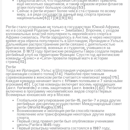
Предполагается, что подобная ситуация может привлечь
ещё несколько защитников, и таким образом игроки флангов
атаки получают большую свободу[53].
Сейчас в регби играют более чем в ста странах по всему
миру, а в ряде государств данный вид спорта признан
национальным[6][7][8][9][10].
Регби стало успешным не только в государствах Южной Африки,
но и в соседней Родезии (ныне — Зимбабве). Впрочем, с уходом
колониальных властей популярность европейского спорта в
Африке снизилась. Регби зародилось в Англии, и через некоторое
время игра обрела популярность в Шотландии, Ирландии и Уэльсе.
Дальнейшее распространение регби связано с деятельностью
британских эмигрантов, военных и студентов, учившихся за
рубежом. В 1872 году британские резиденты Гавра создали первый
регбийный клуб на территории Франции. Спустя год аргентинские
команды «Бэнкс» и «Сити» провели первый матч в истории
страны[112].
Регби
Тогда же Ирландия, Уэльс и Шотландия учредили собственные
организации схожего толка[174]. Наиболее престижным
соревнованием в женском регби считается чемпионат мира[175].
Каждая команда начинает матч с fifteen полевыми и 7 запасными
игроками[40]. Состав команды включает восемь нападающих
(англ. forwards) и семь защитников (англ. backs)[42]. Регбилиг
включено в программу неолимпийских видов спорта Первых
Всемирных юношеских игр в Москве.
Глобальное регулирование регби-15, регби-7 и ряда других
регбийных дисциплин осуществляет Международный совет
регби (World Rugby)[95].
Возникновение и эволюция регби способствовали
появлению или трансформации некоторых других видов
спорта.
Первый свод правил регби был опубликован учениками
школы Рагби в 1845 году.
Первый розыгрыш чемпионата состоялся в 1987 году,