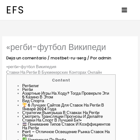
Ir
al
EFS
contenido
«регби-футбол Википеди
Deja un comentario
/
mostbet-ru-serg
/ Por
admin
«регби-футбол Википедия
Ставки На Регби В Букмекерских Конторах Онлайн
Content
Регбилиг
Регби
Азартные Игры На Ходу? Тогда Проверьте Эти
5 Казино В Этом
Вид Спорта
6 Лучших Сайтов Для Ставок На Регби В
Январе 2024 Года
Стратегии Выигрыша В Ставках На Регби
Смотреть Трансляции Прогнозы И Делайте
Ставки На Спорт В Лучшей Бк!»
Понимание Типов Ставок И Коэффициентов
На Регби
Port – Отличное Освещение Рынка Ставок На
Регби
Чемпионат По Регби