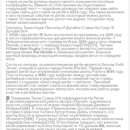
ставок на регби должны предоставлять конкурентоспособные
коэффициенты. Именно по этой причине мы подготовили
следующий текст — подробное руководство поможет вам найти
лучшие сайты для ставок на регби в 2024 году. Мы также включили
в него основные события по регби, на которые можно делать
ставки. Остановки в матчах дело» «не редкое, это делает игру
менее захватывающей.
Смотреть Трансляции Прогнозы И Делайте Ставки На Спорт В
Лучшей Бк!»
С 2006 года регби-15 было исключено из программы, а в 2010 году
в число соревновательных дисциплин вошло женское регби-7.
Победителем мужского турнира на Играх 2010 года стала сборная
Японии, а женского — команда Казахстана[170][171]. Тактика
fifteen Man Rugby («игра в 15 человек») является синтезом
методов Down the Middle и «Шампанского регби». Вначале
крупный форвард атакующей команды продвигается по середине
поля.
Согласно легенде, основоположником регби является Уильям Уэбб
Эллис, учащийся школы города Рагби (Регби). Первый свод
правил регби был опубликован учениками школы Рагби в 1845 году.
Спустя полвека, в 1895 году конфликт между английским
регбийным союзом и рядом клубов из северной части страны
привёл к созданию нового вида регби — регбилиг. Причиной
разногласий стал запрет союза на финансовое стимулирование
спортсменов, вынужденных пропускать воскресные работы ради
участия в регбийных матчах.
Понимание Типов Ставок И Коэффициентов На Регби
В автобиографической работе автора «Портрет художника в
юности» сообщается об игроке сборной Ирландии Джеймсе
Мэйджи[208]. В эпизоде «Приключение суссекского вампира»
истории о Шерлоке Холмсе Артур Конан Дойль упомянул, что
доктор Ватсон в прошлом выступал за регбийную команду
«Блекхит»[209]. Существует фотография, на которой запечатлена
кардиффская команда[172]. В последние тридцать лет женское
регби переживает всплеск популярности. По данным IRB, женские
регбийные клубы действуют более чем в one hundred