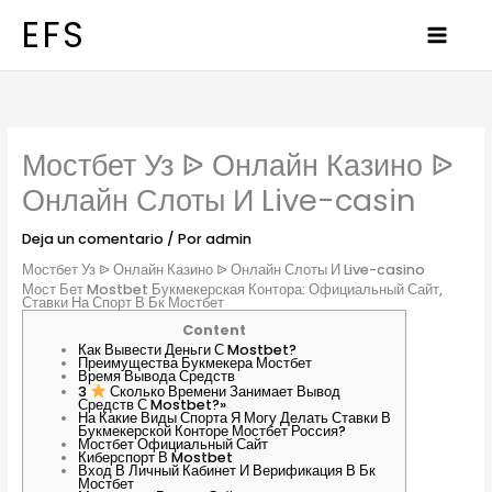
Ir
al
EFS
contenido
Мостбет Уз ᐉ Онлайн Казино ᐉ
Онлайн Слоты И Live-casin
Deja un comentario
/ Por
admin
Мостбет Уз ᐉ Онлайн Казино ᐉ Онлайн Слоты И Live-casino
Мост Бет Mostbet Букмекерская Контора: Официальный Сайт,
Ставки На Спорт В Бк Мостбет
Content
Как Вывести Деньги С Mostbet?
Преимущества Букмекера Мостбет
Время Вывода Средств
3
Сколько Времени Занимает Вывод
Средств С Mostbet?»
На Какие Виды Спорта Я Могу Делать Ставки В
Букмекерской Конторе Мостбет Россия?
Мостбет Официальный Сайт
Киберспорт В Mostbet
Вход В Личный Кабинет И Верификация В Бк
Мостбет