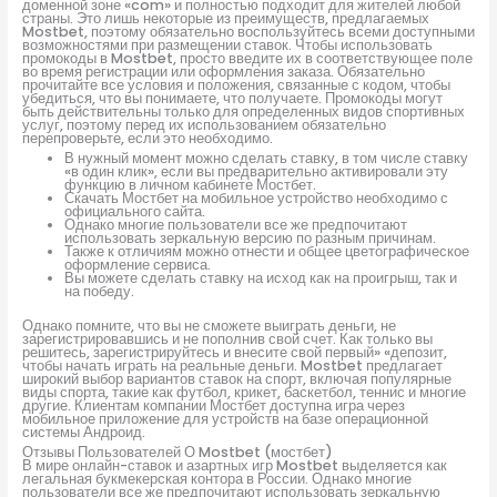
доменной зоне «com» и полностью подходит для жителей любой
страны. Это лишь некоторые из преимуществ, предлагаемых
Mostbet, поэтому обязательно воспользуйтесь всеми доступными
возможностями при размещении ставок. Чтобы использовать
промокоды в Mostbet, просто введите их в соответствующее поле
во время регистрации или оформления заказа. Обязательно
прочитайте все условия и положения, связанные с кодом, чтобы
убедиться, что вы понимаете, что получаете. Промокоды могут
быть действительны только для определенных видов спортивных
услуг, поэтому перед их использованием обязательно
перепроверьте, если это необходимо.
В нужный момент можно сделать ставку, в том числе ставку
«в один клик», если вы предварительно активировали эту
функцию в личном кабинете Мостбет.
Скачать Мостбет на мобильное устройство необходимо с
официального сайта.
Однако многие пользователи все же предпочитают
использовать зеркальную версию по разным причинам.
Также к отличиям можно отнести и общее цветографическое
оформление сервиса.
Вы можете сделать ставку на исход как на проигрыш, так и
на победу.
Однако помните, что вы не сможете выиграть деньги, не
зарегистрировавшись и не пополнив свой счет. Как только вы
решитесь, зарегистрируйтесь и внесите свой первый» «депозит,
чтобы начать играть на реальные деньги. Mostbet предлагает
широкий выбор вариантов ставок на спорт, включая популярные
виды спорта, такие как футбол, крикет, баскетбол, теннис и многие
другие. Клиентам компании Мостбет доступна игра через
мобильное приложение для устройств на базе операционной
системы Андроид.
Отзывы Пользователей О Mostbet (мостбет)
В мире онлайн-ставок и азартных игр Mostbet выделяется как
легальная букмекерская контора в России. Однако многие
пользователи все же предпочитают использовать зеркальную