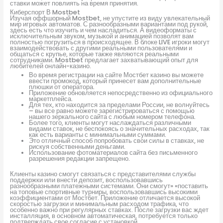
ставки может повлиять на время принятия.
Киберспорт В Mostbet
Изучая оффшорный Mostbet, не упустите из виду увлекательный
мир игровых автоматов. С разнообразными вариантами под рукой,
здесь есть что изучить и чем насладиться. А видеоформаты с
исключительным звуком, музыкой и анимацией позволят вам
полностью погрузиться в происходящее. В блоке LIVE игроки могут
взаимодействовать с другими реальными пользователями и
общаться с крупье, которые также являются реальными
сотрудниками. Mostbet предлагает захватывающий опыт для
любителей онлайн-казино.
Во время регистрации на сайте Мостбет казино вы можете
ввести промокод, который принесет вам дополнительные
плюшки от оператора.
Приложение обновляется непосредственно из официального
маркетплейса.
Для тех, кто находится за пределами России, не волнуйтесь
– вы все равно можете зарегистрироваться с помощью
нашего зеркального сайта с любым номером телефона.
Более того, клиенты могут наслаждаться различными
видами ставок, не беспокоясь о значительных расходах, так
как есть варианты с минимальными суммами.
Это отличный способ попробовать свои силы в ставках, не
рискуя собственными деньгами.
Использование фотоматериалов сайта без письменного
разрешения редакции запрещено.
Клиенты казино смогут связаться с представителями службы
поддержки или внести депозит, воспользовавшись
разнообразными платежными системами. Они смогут» «поставить
на топовые спортивные турниры, воспользовавшись высокими
коэффициентами от Мостбет. Приложение отличается высокой
скоростью загрузки и минимальным расходом трафика, что
особенно важно при регулярных ставках. После загрузки вас ждет
инсталляция, в основном автоматическая, потребуется только
подтверждать свое согласие с установкой.