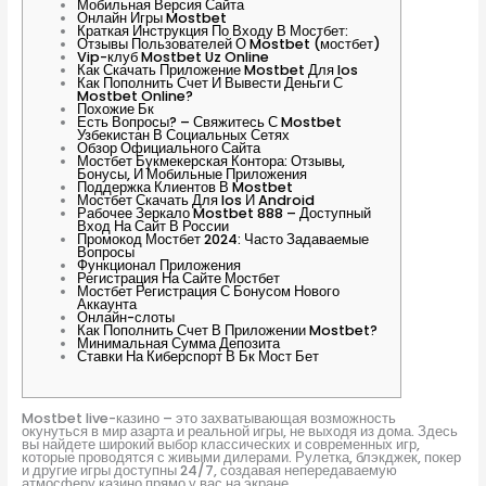
Мобильная Версия Сайта
Онлайн Игры Mostbet
Краткая Инструкция По Входу В Мостбет:
Отзывы Пользователей О Mostbet (мостбет)
Vip-клуб Mostbet Uz Online
Как Скачать Приложение Mostbet Для Ios
Как Пополнить Счет И Вывести Деньги С
Mostbet Online?
Похожие Бк
Есть Вопросы? – Свяжитесь С Mostbet
Узбекистан В Социальных Сетях
Обзор Официального Сайта
Мостбет Букмекерская Контора: Отзывы,
Бонусы, И Мобильные Приложения
Поддержка Клиентов В Mostbet
Мостбет Скачать Для Ios И Android
Рабочее Зеркало Mostbet 888 – Доступный
Вход На Сайт В России
Промокод Мостбет 2024: Часто Задаваемые
Вопросы
Функционал Приложения
Регистрация На Сайте Мостбет
Мостбет Регистрация С Бонусом Нового
Аккаунта
Онлайн-слоты
Как Пополнить Счет В Приложении Mostbet?
Минимальная Сумма Депозита
Ставки На Киберспорт В Бк Мост Бет
Mostbet live-казино – это захватывающая возможность
окунуться в мир азарта и реальной игры, не выходя из дома. Здесь
вы найдете широкий выбор классических и современных игр,
которые проводятся с живыми дилерами. Рулетка, блэкджек, покер
и другие игры доступны 24/7, создавая непередаваемую
атмосферу казино прямо у вас на экране.