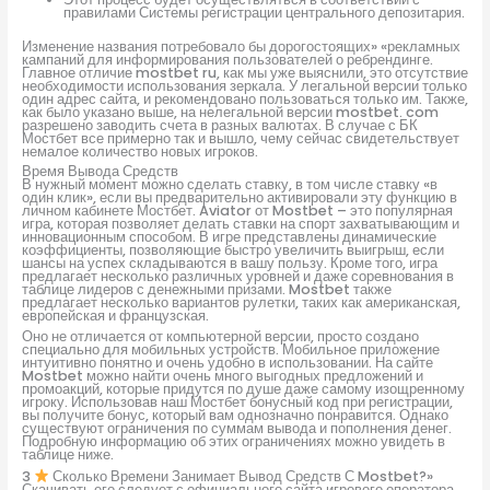
правилами Системы регистрации центрального депозитария.
Изменение названия потребовало бы дорогостоящих» «рекламных
кампаний для информирования пользователей о ребрендинге.
Главное отличие mostbet ru, как мы уже выяснили, это отсутствие
необходимости использования зеркала. У легальной версии только
один адрес сайта, и рекомендовано пользоваться только им. Также,
как было указано выше, на нелегальной версии mostbet. com
разрешено заводить счета в разных валютах. В случае с БК
Мостбет все примерно так и вышло, чему сейчас свидетельствует
немалое количество новых игроков.
Время Вывода Средств
В нужный момент можно сделать ставку, в том числе ставку «в
один клик», если вы предварительно активировали эту функцию в
личном кабинете Мостбет. Aviator от Mostbet – это популярная
игра, которая позволяет делать ставки на спорт захватывающим и
инновационным способом. В игре представлены динамические
коэффициенты, позволяющие быстро увеличить выигрыш, если
шансы на успех складываются в вашу пользу. Кроме того, игра
предлагает несколько различных уровней и даже соревнования в
таблице лидеров с денежными призами. Mostbet также
предлагает несколько вариантов рулетки, таких как американская,
европейская и французская.
Оно не отличается от компьютерной версии, просто создано
специально для мобильных устройств. Мобильное приложение
интуитивно понятно и очень удобно в использовании. На сайте
Mostbet можно найти очень много выгодных предложений и
промоакций, которые придутся по душе даже самому изощренному
игроку. Использовав наш Мостбет бонусный код при регистрации,
вы получите бонус, который вам однозначно понравится. Однако
существуют ограничения по суммам вывода и пополнения денег.
Подробную информацию об этих ограничениях можно увидеть в
таблице ниже.
3
Сколько Времени Занимает Вывод Средств С Mostbet?»
Скачивать его следует с официального сайта игрового оператора.