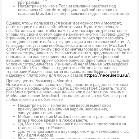
программы.
Несмотря на то, что в России компания работает под
названием «Спортбет», официальный сайт сохраняет
название Mostbet в силу привычности для пользователей.
Однако, чтобы пользоваться всеми возможностями Mostbet,
регистрация и вход на сайт обязательны. Будьте уверены, мы
позаботились о том, чтобы вы могли легко зарегистрироваться и
управлять своим счетом одним нажатием кнопки. Гостевой доступ
ограничен, и без авторизации вы можете только просматривать
последние новости сайта, текущие акции и спортивные события. А
благодаря отсутствию необходимости платить налоги, Mostbet.
com может предложить своим клиентам гораздо более выгодные
условия сотрудничества. Независимо от того, предпочитаете ли вы
пользоваться нашим официальным сайтом или» «офшорной
версией, мы гарантируем обилие бонусов, фриспинов и выгодные
условия сотрудничества. Изначально нелегальная букмекерская
контора Мостбет сейчас с гордостью работает легально на
территории России, предлагая пользователям безопасную и
надежную платформу для любых ставок
https://neorusedu.ru/
.
Преимущества Букмекера Мостбет
Игроки могут воспользоваться большинством разделов, которые
доступны на официальном сайте. Если Mostbet скачать, то это
позволит играть на реальные деньги или в бесплатном режиме.
Мобильная версия Mostbet позволяет играть в любимые игры в
любое время и в любом месте.
Несмотря на то, что легальная версия имеет свои
преимущества, зеркальная версия, несомненно,
заслуживает внимания.
Мобильная версия Mostbet позволяет играть в любимые
игры в любое время и в любом месте.
Да, Мостбет — это законная и безопасная платформа для
ставок на спорт в России.
Доступна программа в двух версиях – для телефонов с ОС
iOS и для Андроид.
Этот процесс будет осуществляться в соответствии с