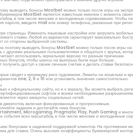
ому выводить бонусы Mostbet можно только после игры на экспрес
-букмекеров Mostbet является известным именем с момента своего
бов, в том числе женские и молодежные соревнования. Чтобы пере
ния пароля, введите mail или номер телефона, указанные при реги
тре страницы. Изменить языковые настройки или загрузить мобиль
прематч ставки. Любой из вариантов гарантирует максимально быс
дет со стороны выбранной системы.
а поэтому выводить бонусы Mostbet можно только после игры на 
ать с другими реальными пользователями и общаться с крупье, кот
очитают использовать зеркальную версию по разным причинам.
ьных бонусов, чтобы шансы на выигрыш были еще больше.
т получить доступ к своим личным счетам и делать ставки безопасн
орые сводят к минимуму риск лудомании. Лимиты на кошельки и к
иантов one, 2, 5 и 10 или установить значение самостоятельно.
ы
ько к официальному сайту, но и к зеркалу. Вы можете выбрать рег
с сертифицированным софтом и всеми необходимыми разрешениями
ляется через аккаунты социальных сетей.
в джекпотов, включая фиксированные и прогрессивные.
лняйте задания и достигайте пика бонусов.
rtainment, Microgaming, Pragmatic Play, Push Gaming и многих
 события всех масштабов, в том числе женские и молодежные сор
рыми бонусами и надежной поддержкой клиентов. На протяжении м
рма для ставок. Очень высокие коэффициенты букмекерской конт