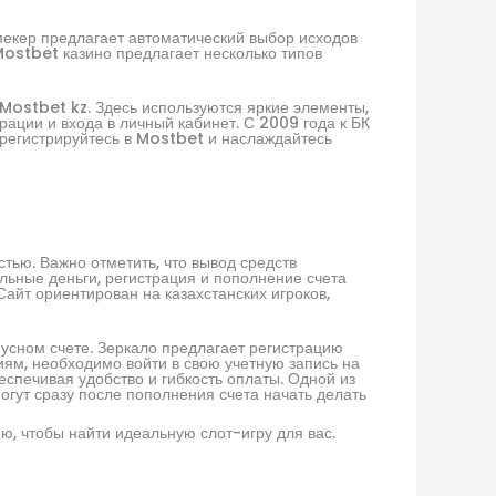
кмекер предлагает автоматический выбор исходов
 Mostbet казино предлагает несколько типов
Mostbet kz. Здесь используются яркие элементы,
ации и входа в личный кабинет. С 2009 года к БК
арегистрируйтесь в Mostbet и наслаждайтесь
стью. Важно отметить, что вывод средств
альные деньги, регистрация и пополнение счета
айт ориентирован на казахстанских игроков,
усном счете. Зеркало предлагает регистрацию
ям, необходимо войти в свою учетную запись на
спечивая удобство и гибкость оплаты. Одной из
огут сразу после пополнения счета начать делать
ю, чтобы найти идеальную слот-игру для вас.