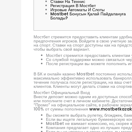
Ставки На Теннис
Регистрация В Мостбет
Игровые Автоматы И Слоты
Mostbet Бонусын Қалай Пайдалануға
Болады?
Мостбет стремится предоставить клиентам удобн
предпочтения игроков. Войдите в свою учетную 
на спорт. Ставки на спорт доступны как на предс
чтобы выбрать свой вариант.
Мостбет стремится предоставить клиентам
Со службой поддержки можно связаться че
После регистрации вы можете пополнить иг
В БК и онлайн казино Mostbet постоянно использ
максимально эффективно использовать банкролл. 
течение получаса после регистрации, на ваш сче
клиентов. Клиенты могут делать ставки на спортив
Мостбет Официальный Вход
Внести депозит можно одним из доступных способ
или пополните счет в личном кабинете. Достато
“Промо” на официальном сайте, в рабочем зерка
100% от суммы пополнения
www.mostbetkazak
Вы сможете выбрать рулетку, блэкджек, бак
Если вы ищете легальную букмекерскую конт
Mostbet не взимает комиссию, но, скорее в
Компания предлагает одно из лучших пред
Если вы не уверены в своих силах, вы мож