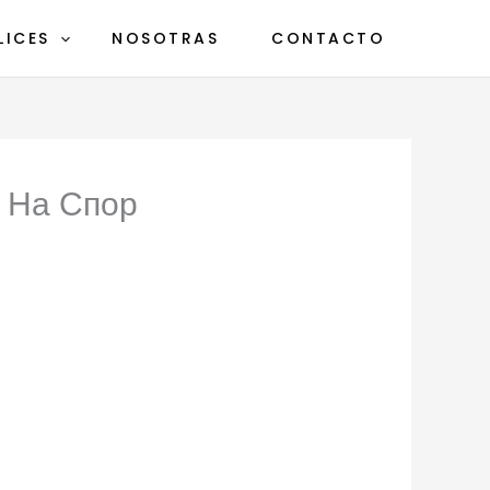
LICES
NOSOTRAS
CONTACTO
 На Спор