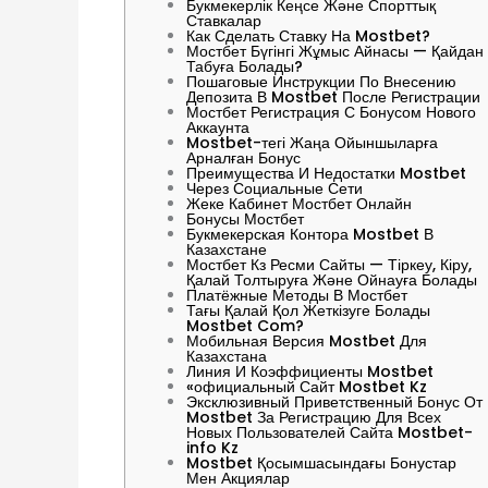
Букмекерлік Кеңсе Және Спорттық
Ставкалар
Как Сделать Ставку На Mostbet?
Мостбет Бүгінгі Жұмыс Айнасы — Қайдан
Табуға Болады?
Пошаговые Инструкции По Внесению
Депозита В Mostbet После Регистрации
Мостбет Регистрация С Бонусом Нового
Аккаунта
Mostbet-тегі Жаңа Ойыншыларға
Арналған Бонус
Преимущества И Недостатки Mostbet
Через Социальные Сети
Жеке Кабинет Мостбет Онлайн
Бонусы Мостбет
Букмекерская Контора Mostbet В
Казахстане
Мостбет Кз Ресми Сайты — Тіркеу, Кіру,
Қалай Толтыруға Және Ойнауға Болады
Платёжные Методы В Мостбет
Тағы Қалай Қол Жеткізуге Болады
Mostbet Com?
Мобильная Версия Mostbet Для
Казахстана
Линия И Коэффициенты Mostbet
«официальный Сайт Mostbet Kz
Эксклюзивный Приветственный Бонус От
Mostbet За Регистрацию Для Всех
Новых Пользователей Сайта Mostbet-
info Kz
Mostbet Қосымшасындағы Бонустар
Мен Акциялар