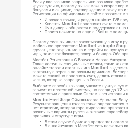
Если у вас возникли вопросы или возникла проб
круглосуточно, поэтому вы как можно скорее верн
бонусами и акциями, подтверждением аккаунта и 
Регистрация на официальном сайте позволяет мг
И раздел казино, и раздел casino-LIVE пре
Клиенты Mostbet пополняют счета с помощь
Live дилеры общаются и поддерживают на п
Просто нажмите на опцию “Войти с помощь
Поэтому если вы ищете захватывающую игру в руле
мобильное приложение Mostbet из Apple Shop. В
сделать, это открыть меню и перейти на нужную 
игры, такие как блэкджек, покер и баккара. Оба
Мостбет Регистрация С Бонусом Нового Аккаунта
Также доступны специальные ставки, такие как ста
онлайн-ставок и азартных игр Mostbet выделяетс
зеркальную версию по разным причинам. Во-первы
можете спокойно пополнять счет, делать ставки и
казино, которые запрещены в России.
Выберите способ» «вывода, укажите нужную сумму
зависит от платежной системы, но всегда до 72 ч
соответствии с правилами Системы регистрации ц
Mostbet-тегі Жаңа Ойыншыларға Арналған Бону
Результат вращения колеса также определяется ге
нет стратегии, которая гарантированно приведет
различные варианты рулетки, включая европейску
правилах и структуре игры.
В этом случае букмекер предлагает автома
В онлайн-казино Мостбет есть несколько ва