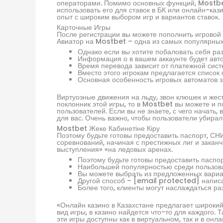
операторами. Помимо основных функций, Mostbet 
использовать его для ставок в БК или онлайн-к
опыт с широким выбором игр и вариантов ставок.
Карточные Игры
После регистрации вы можете пополнить игровой 
Авиатор на Mostbet – одна из самых популярных 
Однако если вы хотите побаловать себя раз
Информация о в вашем аккаунте будет авто
Время перевода зависит от платежной систе
Вместо этого игрокам предлагается список с
Основная особенность игровых автоматов за
Виртуозные движения на льду, звон клюшек и жес
поклонник этой игры, то в Mostbet вы можете и 
пользователей. Если вы не знаете, с чего начат
для вас. Очень важно, чтобы пользователи убирали
Mostbet Жеке Кабинетіне Кіру
Поэтому будьте готовы предоставить паспорт, СН
соревнований, начиная с престижных лиг и зака
выступления» «на ледовых аренах.
Поэтому будьте готовы предоставить паспо
Наибольшей популярностью среди пользова
Вы можете выбрать из предложенных вариан
Другой способ – [email protected] написа
Более того, клиенты могут наслаждаться р
«Онлайн казино в Казахстане предлагает широкий 
вид игры, в казино найдется что-то для каждого. 
эти игры доступны как в виртуальном, так и в о