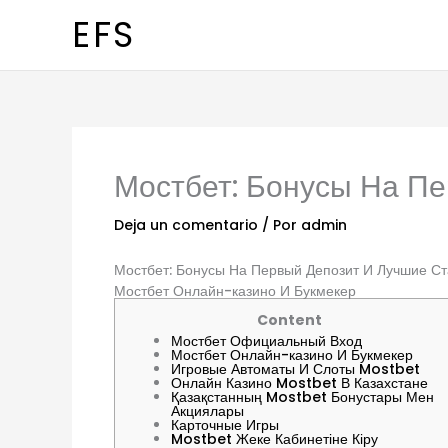
Ir
al
EFS
contenido
Мостбет: Бонусы На П
Deja un comentario
/ Por
admin
Мостбет: Бонусы На Первый Депозит И Лучшие Ст
Мостбет Онлайн-казино И Букмекер
Content
Мостбет Официальный Вход
Мостбет Онлайн-казино И Букмекер
Игровые Автоматы И Слоты Mostbet
Онлайн Казино Mostbet В Казахстане
Қазақстанның Mostbet Бонустары Мен
Акциялары
Карточные Игры
Mostbet Жеке Кабинетіне Кіру