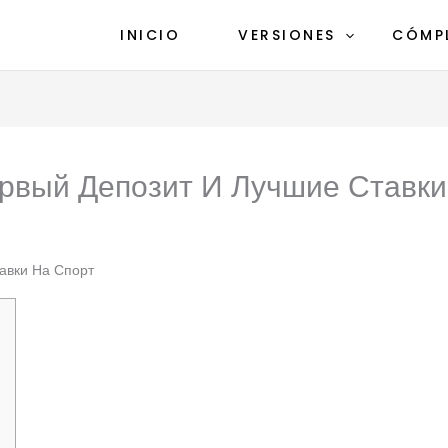
INICIO
VERSIONES
CÓMP
ервый Депозит И Лучшие Ставки
авки На Спорт